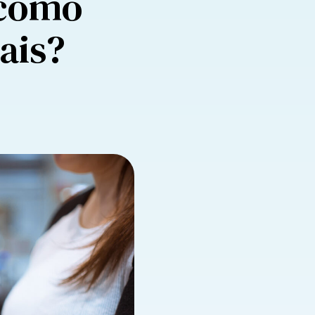
 como
ais?