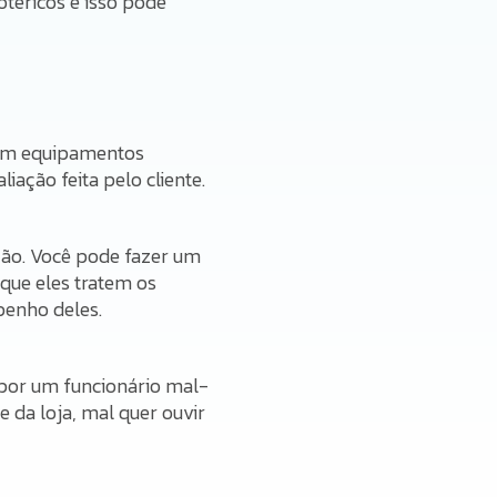
otéricos e isso pode
stem equipamentos
iação feita pelo cliente.
ção. Você pode fazer um
 que eles tratem os
penho deles.
o por um funcionário mal-
 da loja, mal quer ouvir