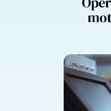
Oper
mot