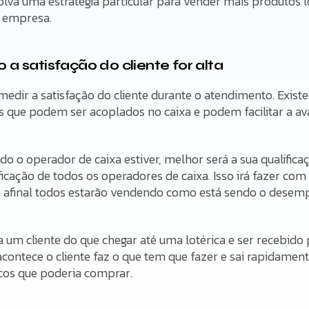
lva uma estratégia particular para vender mais produtos l
a empresa.
 a satisfação do cliente for alta
edir a satisfação do cliente durante o atendimento. Exi
 que podem ser acoplados no caixa e podem facilitar a aval
 o operador de caixa estiver, melhor será a sua qualifica
ficação de todos os operadores de caixa. Isso irá fazer com
r, afinal todos estarão vendendo como está sendo o desem
a um cliente do que chegar até uma lotérica e ser recebid
ontece o cliente faz o que tem que fazer e sai rapidamente
icos que poderia comprar.