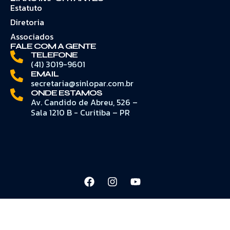
Estatuto
Diretoria
Associados
FALE COM A GENTE
TELEFONE
(41) 3019-9601
EMAIL
secretaria@sinlopar.com.br
ONDE ESTAMOS
Av. Candido de Abreu, 526 –
Sala 1210 B - Curitiba – PR
© 2026
SINLOPAR
Termos e Condições