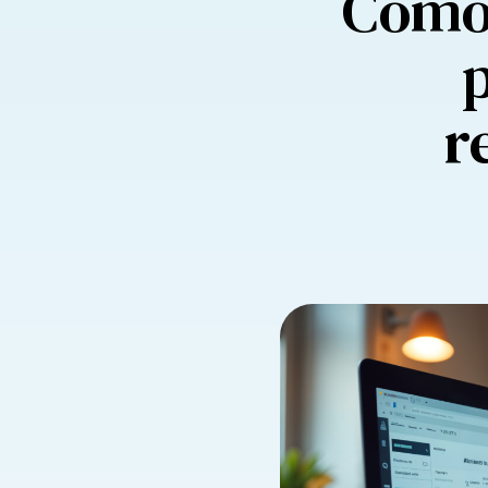
Como 
r