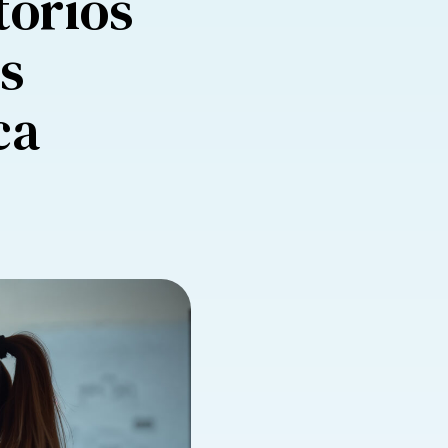
tórios
s
ca