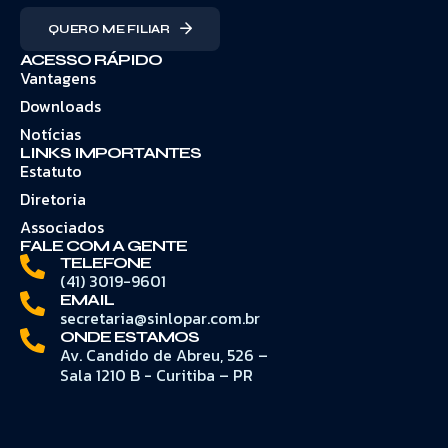
QUERO ME FILIAR
ACESSO RÁPIDO
Vantagens
Downloads
Notícias
LINKS IMPORTANTES
Estatuto
Diretoria
Associados
FALE COM A GENTE
TELEFONE
(41) 3019-9601
EMAIL
secretaria@sinlopar.com.br
ONDE ESTAMOS
Av. Candido de Abreu, 526 –
Sala 1210 B - Curitiba – PR