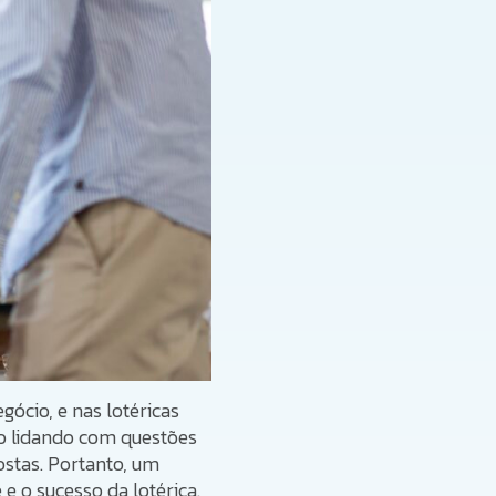
ócio, e nas lotéricas
ão lidando com questões
ostas. Portanto, um
 e o sucesso da lotérica.