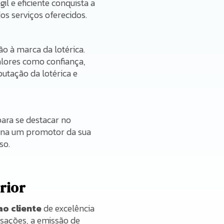
il e eficiente conquista a
dos serviços oferecidos.
o à marca da lotérica.
alores como confiança,
utação da lotérica e
para se destacar no
orna um promotor da sua
so.
rior
o cliente
de excelência
ansações, a emissão de