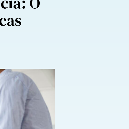
cia: O
icas