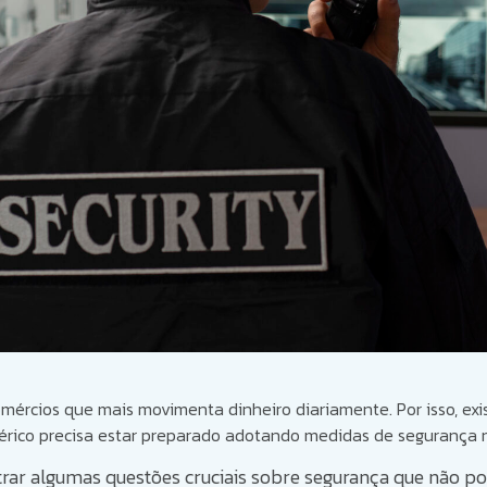
omércios que mais movimenta dinheiro diariamente. Por isso, ex
térico precisa estar preparado adotando medidas de segurança n
rar algumas questões cruciais sobre segurança que não p