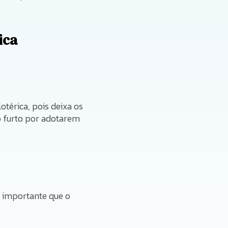
ica
térica, pois deixa os
no furto por adotarem
É importante que o