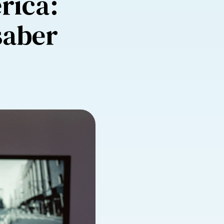
rica:
saber