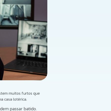
istem muitos furtos que
a casa lotérica.
odem passar batido.