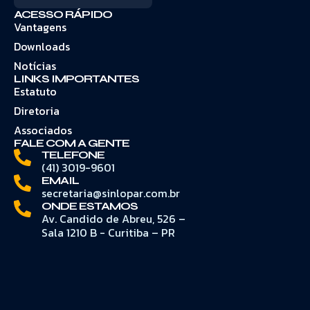
ACESSO RÁPIDO
Vantagens
Downloads
Notícias
LINKS IMPORTANTES
Estatuto
Diretoria
Associados
FALE COM A GENTE
TELEFONE
(41) 3019-9601
EMAIL
secretaria@sinlopar.com.br
ONDE ESTAMOS
Av. Candido de Abreu, 526 –
Sala 1210 B - Curitiba – PR